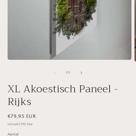
Media
1
openen
van
1
/
3
in
i
modaal
XL Akoestisch Paneel -
Rijks
Normale
€79,95 EUR
prijs
Inclusief 21% btw
Aantal
Aantal