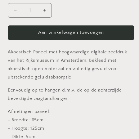
Aantal
Aantal
verlagen
verhogen
voor
voor
XL
XL
Aan winkelwagen toevoegen
Akoestisch
Akoestisch
Paneel
Paneel
-
-
Akoestisch Paneel met hoogwaardige digitale zeefdruk
Rijks
Rijks
van het Rijksmuseum in Amsterdam. Bekleed met
akoestisch open materiaal en volledig gevuld voor
uitstekende geluidsabsorptie.
Eenvoudig op te hangen d.m.v. de op de achterzijde
bevestigde zaagtandhanger.
Afmetingen paneel:
- Breedte: 65cm
- Hoogte: 125cm
- Dikte: 5cm