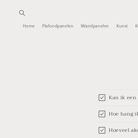
Meteen
naar de
content
Home
Plafondpanelen
Wandpanelen
Kunst
K
Kan ik een
Hoe hang i
Hoeveel ak