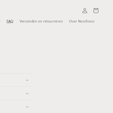
Inloggen
Winkelwagen
r
FAQ
Verzenden en retourneren
Over NoviSono