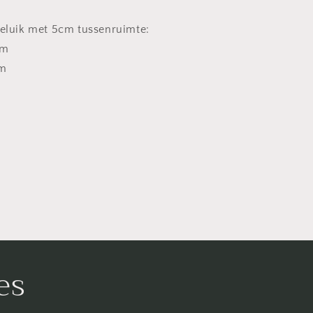
eluik met 5cm tussenruimte:
cm
cm
es