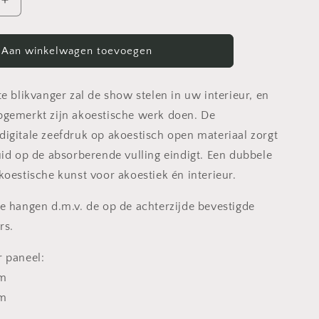
Aantal
verhogen
voor
Silva
Aan winkelwagen toevoegen
-
Akoestisch
Drieluik
e blikvanger zal de show stelen in uw interieur, en
gemerkt zijn akoestische werk doen. De
igitale zeefdruk op akoestisch open materiaal zorgt
uid op de absorberende vulling eindigt. Een dubbele
koestische kunst voor akoestiek én interieur.
e hangen d.m.v. de op de achterzijde bevestigde
rs.
 paneel:
cm
cm