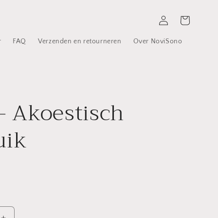
Inloggen
Winkelwagen
r
FAQ
Verzenden en retourneren
Over NoviSono
 - Akoestisch
uik