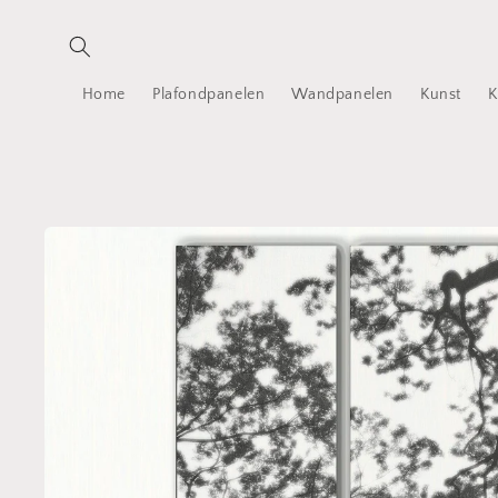
Meteen
naar de
content
Home
Plafondpanelen
Wandpanelen
Kunst
K
Ga direct naar
productinformatie