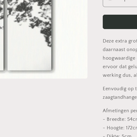
Aantal
verlagen
voor
Silva
-
Akoestisch
Drieluik
Deze extra grot
daarnaast onop
hoogwaardige d
ervoor dat gel
werking dus, a
Eenvoudig op t
zaagtandhange
Afmetingen per
- Breedte: 54
- Hoogte: 172
- Dikte: 5cm