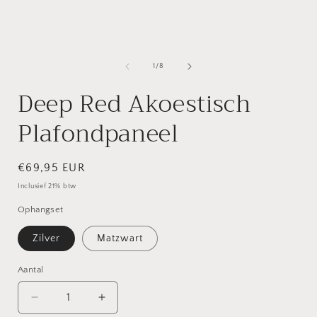
openen
in
i
modaal
van
1
/
8
Deep Red Akoestisch
Plafondpaneel
Normale
€69,95 EUR
prijs
Inclusief 21% btw
Ophangset
Zilver
Matzwart
Aantal
Aantal
Aantal
Aantal