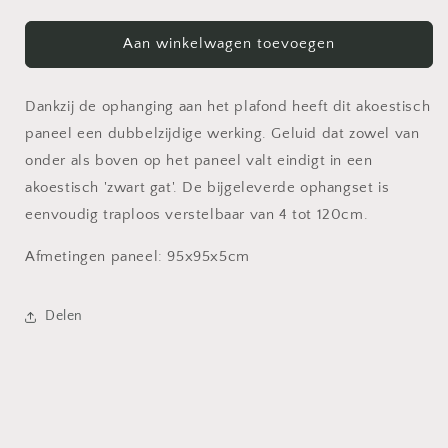
verlagen
verhogen
voor
voor
Deep
Deep
Aan winkelwagen toevoegen
Red
Red
Akoestisch
Akoestisch
Plafondpaneel
Plafondpaneel
Dankzij de ophanging aan het plafond heeft dit akoestisch
paneel een dubbelzijdige werking. Geluid dat zowel van
onder als boven op het paneel valt eindigt in een
akoestisch 'zwart gat'. De bijgeleverde ophangset is
eenvoudig traploos verstelbaar van 4 tot 120cm.
Afmetingen paneel: 95x95x5cm
Delen