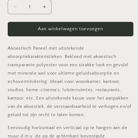
Aantal
Aantal
verlagen
verhogen
voor
voor
XL
XL
Aan winkelwagen toevoegen
Midnight
Midnight
Gray
Gray
Akoestisch
Akoestisch
Akoestisch Paneel met uitstekende
Paneel
Paneel
absorptiekarakteristieken. Bekleed met akoestisch
transparante polyester voor een strakke look en gevuld
met minerale wol voor ultieme geluidsabsorptie en
echovermindering. Ideaal voor woonkamer, kantoor,
studios, home-cinema's, luisterruimtes, restaurants,
kantoor, etc. Een uitstekende keuze voor het aanpakken
van de akoestiek, de verstaanbaarheid te verhogen en/of
geluid tot zijn recht te laten komen.
Eenvoudig horizontaal en verticaal op te hangen aan de
muur d.m.v. de op de achterkant bevestigde