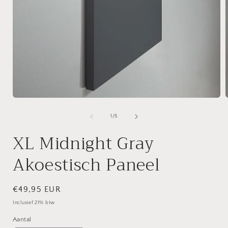
Media
1
openen
van
1
/
5
in
i
modaal
XL Midnight Gray
Akoestisch Paneel
Normale
€49,95 EUR
prijs
Inclusief 21% btw
Aantal
Aantal