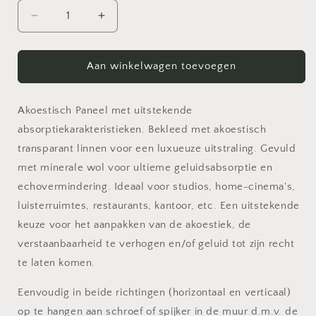
Aantal
Aantal
verlagen
verhogen
voor
voor
XL
XL
Aan winkelwagen toevoegen
Bordeaux
Bordeaux
Linnen
Linnen
Akoestisch
Akoestisch
Akoestisch Paneel met uitstekende
Paneel
Paneel
absorptiekarakteristieken. Bekleed met akoestisch
transparant linnen voor een luxueuze uitstraling. Gevuld
met minerale wol voor ultieme geluidsabsorptie en
echovermindering. Ideaal voor studios, home-cinema's,
luisterruimtes, restaurants, kantoor, etc. Een uitstekende
keuze voor het aanpakken van de akoestiek, de
verstaanbaarheid te verhogen en/of geluid tot zijn recht
te laten komen.
Eenvoudig in beide richtingen (horizontaal en verticaal)
op te hangen aan schroef of spijker in de muur d.m.v. de