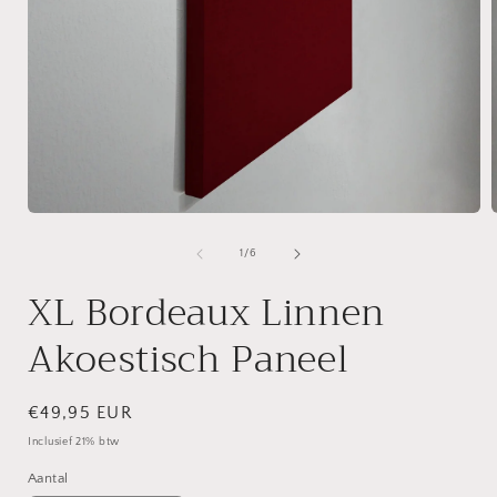
Media
1
openen
van
1
/
6
in
i
modaal
XL Bordeaux Linnen
Akoestisch Paneel
Normale
€49,95 EUR
prijs
Inclusief 21% btw
Aantal
Aantal