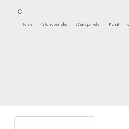
Meteen
naar de
content
Home
Plafondpanelen
Wandpanelen
Kunst
K