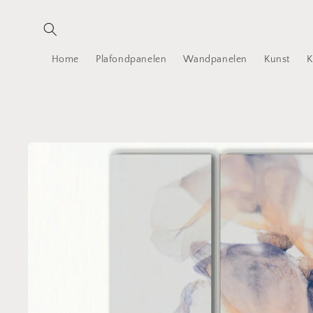
Meteen
naar de
content
Home
Plafondpanelen
Wandpanelen
Kunst
K
Ga direct naar
productinformatie