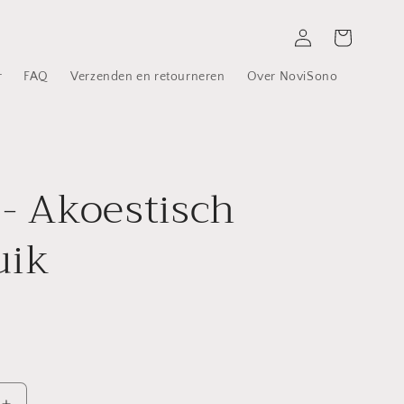
Inloggen
Winkelwagen
r
FAQ
Verzenden en retourneren
Over NoviSono
 - Akoestisch
uik