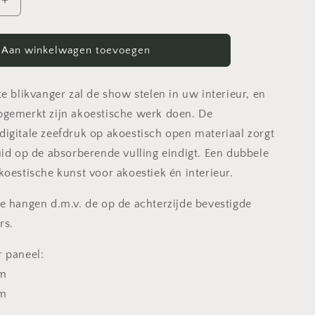
Aantal
verhogen
voor
Fiore
Aan winkelwagen toevoegen
-
Akoestisch
Drieluik
e blikvanger zal de show stelen in uw interieur, en
gemerkt zijn akoestische werk doen. De
igitale zeefdruk op akoestisch open materiaal zorgt
uid op de absorberende vulling eindigt. Een dubbele
koestische kunst voor akoestiek én interieur.
e hangen d.m.v. de op de achterzijde bevestigde
rs.
 paneel:
cm
cm