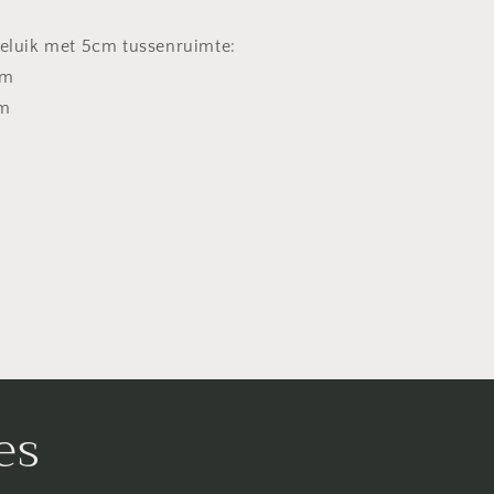
eluik met 5cm tussenruimte:
cm
cm
es