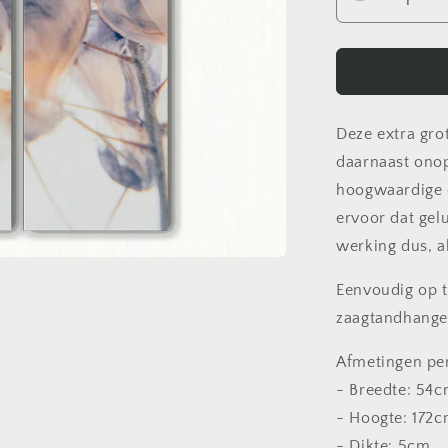
Aantal
verlagen
voor
Fiore
-
Akoestisch
Drieluik
Deze extra grot
daarnaast onop
hoogwaardige d
ervoor dat gel
werking dus, a
Eenvoudig op t
zaagtandhange
Afmetingen per
- Breedte: 54
- Hoogte: 172
- Dikte: 5cm