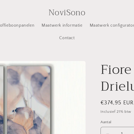
NoviSono
offieboonpanelen
Maatwerk informatie
Maatwerk configurato
Contact
Fiore
Driel
Normale
€374,95 EUR
prijs
Inclusief 21% btw
Aantal
Aantal