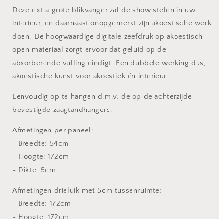
Akoestisch
Akoestisch
Drieluik
Drieluik
Deze extra grote blikvanger zal de show stelen in uw
interieur, en daarnaast onopgemerkt zijn akoestische werk
doen. De hoogwaardige digitale zeefdruk op akoestisch
open materiaal zorgt ervoor dat geluid op de
absorberende vulling eindigt. Een dubbele werking dus,
akoestische kunst voor akoestiek én interieur.
Eenvoudig op te hangen d.m.v. de op de achterzijde
bevestigde zaagtandhangers.
Afmetingen per paneel:
- Breedte: 54cm
- Hoogte: 172cm
- Dikte: 5cm
Afmetingen drieluik met 5cm tussenruimte:
- Breedte: 172cm
- Hoogte: 172cm